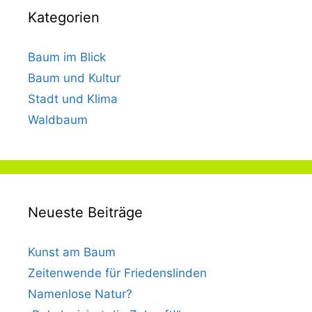
a
a
r
Kategorien
g
g
i
w
e
e
ö
Baum im Blick
n
n
r
Baum und Kultur
!
t
–
Stadt und Klima
e
H
Waldbaum
r
a
b
e
n
B
Neueste Beiträge
ä
u
Kunst am Baum
m
e
Zeitenwende für Friedenslinden
e
Namenlose Natur?
i