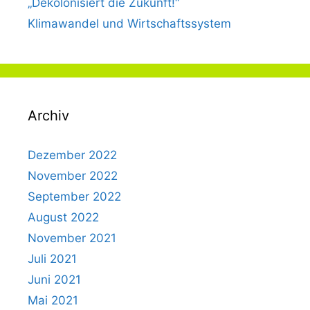
„Dekolonisiert die Zukunft!“
n
Klimawandel und Wirtschaftssystem
G
e
s
c
h
Archiv
l
e
c
Dezember 2022
h
November 2022
t
September 2022
?
August 2022
November 2021
Juli 2021
Juni 2021
Mai 2021